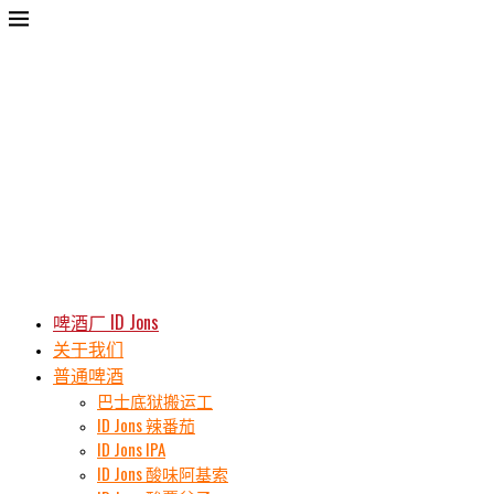
啤酒厂 ID Jons
关于我们
普通啤酒
巴士底狱搬运工
ID Jons 辣番茄
ID Jons IPA
ID Jons 酸味阿基索