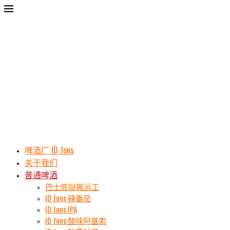
啤酒厂 ID Jons
关于我们
普通啤酒
巴士底狱搬运工
ID Jons 辣番茄
ID Jons IPA
ID Jons 酸味阿基索