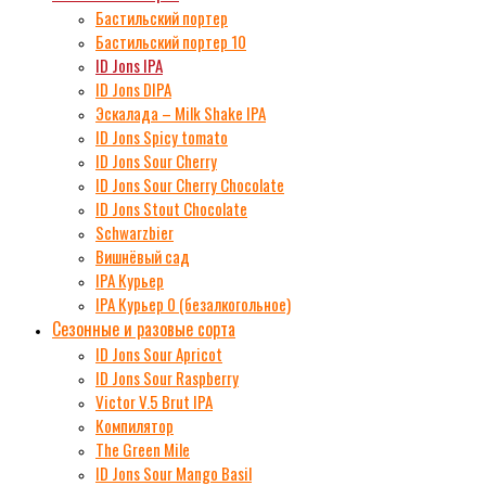
Бастильский портер
Бастильский портер 10
ID Jons IPA
ID Jons DIPA
Эскалада – Milk Shake IPA
ID Jons Spicy tomato
ID Jons Sour Cherry
ID Jons Sour Cherry Chocolate
ID Jons Stout Chocolate
Schwarzbier
Вишнёвый сад
IPA Курьер
IPA Курьер 0 (безалкогольное)
Сезонные и разовые сорта
ID Jons Sour Аpricot
ID Jons Sour Raspberry
Victor V.5 Brut IPA
Компилятор
The Green Mile
ID Jons Sour Мango Basil