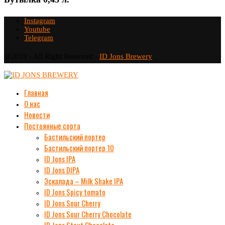
Instagram
Youtube
Telegram
@2019 - All Right Reserved -
ID Jons Brewery
Главная
О нас
Новости
Постоянные сорта
Бастильский портер
Бастильский портер 10
ID Jons IPA
ID Jons DIPA
Эскалада – Milk Shake IPA
ID Jons Spicy tomato
ID Jons Sour Cherry
ID Jons Sour Cherry Chocolate
ID Jons Stout Chocolate