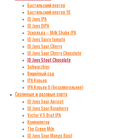
Бастильский портер
Бастильский портер 10
ID Jons IPA
ID Jons DIPA
Эскалада – Milk Shake IPA
ID Jons Spicy tomato
ID Jons Sour Cherry
ID Jons Sour Cherry Chocolate
ID Jons Stout Chocolate
Schwarzbier
Вишнёвый сад
IPA Курьер
IPA Курьер 0 (безалкогольное)
Сезонные и разовые сорта
ID Jons Sour Аpricot
ID Jons Sour Raspberry
Victor V.5 Brut IPA
Компилятор
The Green Mile
ID Jons Sour Мango Basil