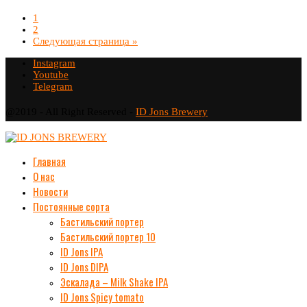
1
2
Следующая страница »
Instagram
Youtube
Telegram
@2019 - All Right Reserved -
ID Jons Brewery
Главная
О нас
Новости
Постоянные сорта
Бастильский портер
Бастильский портер 10
ID Jons IPA
ID Jons DIPA
Эскалада – Milk Shake IPA
ID Jons Spicy tomato