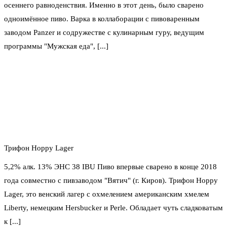
осеннего равноденствия. Именно в этот день, было сварено
одноимённое пиво. Варка в коллаборации с пивоваренным
заводом Panzer и содружестве с кулинарным гуру, ведущим
программы "Мужская еда", [...]
Трифон Hoppy Lager
5,2% алк. 13% ЭНС 38 IBU Пиво впервые сварено в конце 2018
года совместно с пивзаводом "Вятич" (г. Киров). Трифон Hoppy
Lager, это венский лагер с охмелением американским хмелем
Liberty, немецким Hersbucker и Perle. Обладает чуть сладковатым
к [...]