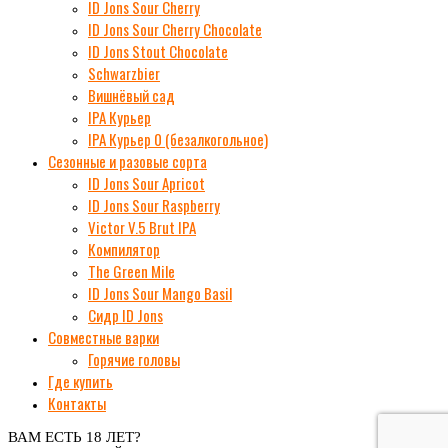
ID Jons Sour Cherry
ID Jons Sour Cherry Chocolate
ID Jons Stout Chocolate
Schwarzbier
Вишнёвый сад
IPA Курьер
IPA Курьер 0 (безалкогольное)
Сезонные и разовые сорта
ID Jons Sour Аpricot
ID Jons Sour Raspberry
Victor V.5 Brut IPA
Компилятор
The Green Mile
ID Jons Sour Мango Basil
Сидр ID Jons
Совместные варки
Горячие головы
Где купить
Контакты
ВАМ ЕСТЬ 18 ЛЕТ?