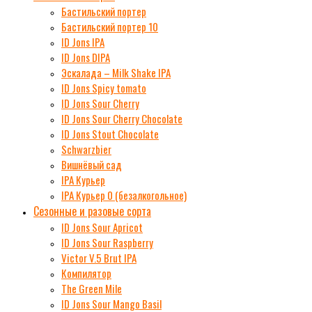
Бастильский портер
Бастильский портер 10
ID Jons IPA
ID Jons DIPA
Эскалада – Milk Shake IPA
ID Jons Spicy tomato
ID Jons Sour Cherry
ID Jons Sour Cherry Chocolate
ID Jons Stout Chocolate
Schwarzbier
Вишнёвый сад
IPA Курьер
IPA Курьер 0 (безалкогольное)
Сезонные и разовые сорта
ID Jons Sour Аpricot
ID Jons Sour Raspberry
Victor V.5 Brut IPA
Компилятор
The Green Mile
ID Jons Sour Мango Basil