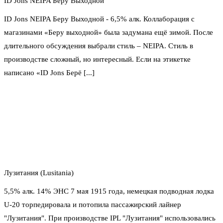
ID Jons NEIPA Беру Выходной
ID Jons NEIPA Беру Выходной - 6,5% алк. Коллаборация с
магазинами «Беру выходной» была задумана ещё зимой. После
длительного обсуждения выбрали стиль – NEIPA. Стиль в
производстве сложный, но интересный. Если на этикетке
написано «ID Jons Берё [...]
Лузитания (Lusitania)
5,5% алк. 14% ЭНС 7 мая 1915 года, немецкая подводная лодка
U-20 торпедировала и потопила пассажирский лайнер
"Лузитания". При производстве IPL "Лузитания" использовались