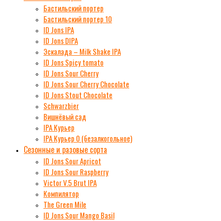
Бастильский портер
Бастильский портер 10
ID Jons IPA
ID Jons DIPA
Эскалада – Milk Shake IPA
ID Jons Spicy tomato
ID Jons Sour Cherry
ID Jons Sour Cherry Chocolate
ID Jons Stout Chocolate
Schwarzbier
Вишнёвый сад
IPA Курьер
IPA Курьер 0 (безалкогольное)
Сезонные и разовые сорта
ID Jons Sour Аpricot
ID Jons Sour Raspberry
Victor V.5 Brut IPA
Компилятор
The Green Mile
ID Jons Sour Мango Basil