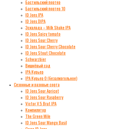
Бастильский портер
Бастильский портер 10
ID Jons IPA
ID Jons DIPA
Эскалада – Milk Shake IPA
ID Jons Spicy tomato
ID Jons Sour Cherry
ID Jons Sour Cherry Chocolate
ID Jons Stout Chocolate
Schwarzbier
Вишнёвый сад
IPA Курьер
IPA Курьер 0 (безалкогольное)
Сезонные и разовые сорта
ID Jons Sour Аpricot
ID Jons Sour Raspberry
Victor V.5 Brut IPA
Компилятор
The Green Mile
ID Jons Sour Мango Basil
Сидр ID Jons