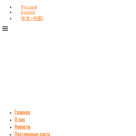
Русский
English
中文 (中国)
Главная
О нас
Новости
Постоянные сорта