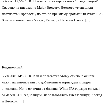
5% алк. 12,5% ЭНС Новая, вторая версия пива "Бледнолицый".
Сварено на пивоварне Major Brewery. Немного уменьшили
плотность и крепость, но это по прежнему ароматный White IPA.
Хмеля использовали Чинук, Каскад и Нельсон Савин. [...]
Бледнолицый
5,7% алк. 14% ЭНС Как и полагается этому стилю, в основе
лежит пшеничное пиво с добавлением кориандра и цедры
апельсина. Но, в отличии от бланша, White IPA гораздо сильней
охмелён. В "Бледнолицем" использовались хмеля: Чинук, Каскад
и Нельсон [...]