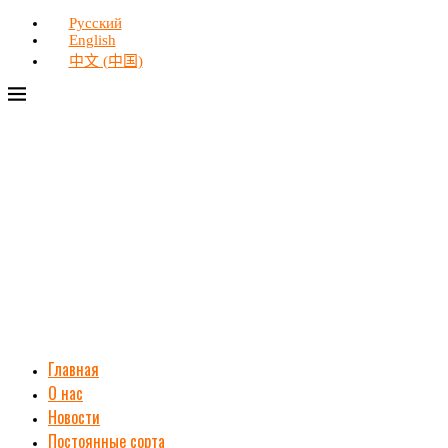
Русский
English
中文 (中国)
Главная
О нас
Новости
Постоянные сорта