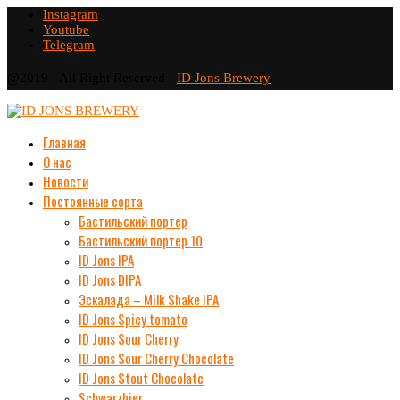
Instagram
Youtube
Telegram
@2019 - All Right Reserved -
ID Jons Brewery
Главная
О нас
Новости
Постоянные сорта
Бастильский портер
Бастильский портер 10
ID Jons IPA
ID Jons DIPA
Эскалада – Milk Shake IPA
ID Jons Spicy tomato
ID Jons Sour Cherry
ID Jons Sour Cherry Chocolate
ID Jons Stout Chocolate
Schwarzbier