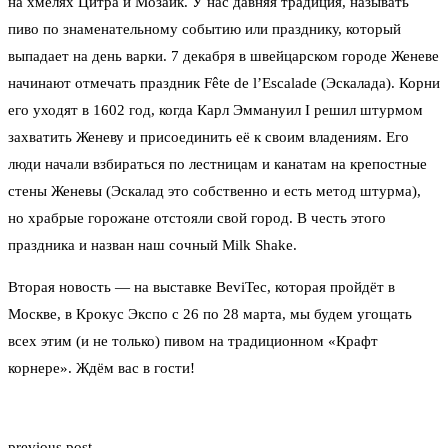
на хмелях Цитра и Мозаик. У нас давняя традиция, называть
пиво по знаменательному событию или празднику, который
выпадает на день варки. 7 декабря в швейцарском городе Женеве
начинают отмечать праздник Fête de l’Escalade (Эскалада). Корни
его уходят в 1602 год, когда Карл Эммануил I решил штурмом
захватить Женеву и присоединить её к своим владениям. Его
люди начали взбираться по лестницам и канатам на крепостные
стены Женевы (Эскалад это собственно и есть метод штурма),
но храбрые горожане отстояли свой город. В честь этого
праздника и назван наш сочный Milk Shake.
Вторая новость — на выставке BeviTec, которая пройдёт в
Москве, в Крокус Экспо с 26 по 28 марта, мы будем угощать
всех этим (и не только) пивом на традиционном «Крафт
корнере». Ждём вас в гости!
previous post