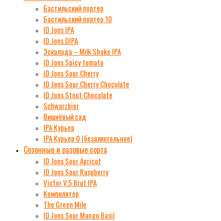
Бастильский портер
Бастильский портер 10
ID Jons IPA
ID Jons DIPA
Эскалада – Milk Shake IPA
ID Jons Spicy tomato
ID Jons Sour Cherry
ID Jons Sour Cherry Chocolate
ID Jons Stout Chocolate
Schwarzbier
Вишнёвый сад
IPA Курьер
IPA Курьер 0 (безалкогольное)
Сезонные и разовые сорта
ID Jons Sour Аpricot
ID Jons Sour Raspberry
Victor V.5 Brut IPA
Компилятор
The Green Mile
ID Jons Sour Мango Basil