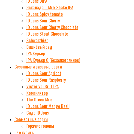
ID Jons DIPA
Эскалада – Milk Shake IPA
ID Jons Spicy tomato
ID Jons Sour Cherry
ID Jons Sour Cherry Chocolate
ID Jons Stout Chocolate
Schwarzbier
Вишнёвый сад
IPA Курьер
IPA Курьер 0 (безалкогольное)
Сезонные и разовые сорта
ID Jons Sour Аpricot
ID Jons Sour Raspberry
Victor V.5 Brut IPA
Компилятор
The Green Mile
ID Jons Sour Мango Basil
Сидр ID Jons
Совместные варки
Горячие головы
Где купить