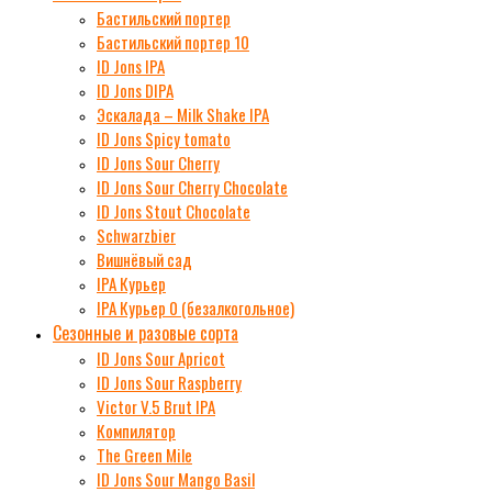
Бастильский портер
Бастильский портер 10
ID Jons IPA
ID Jons DIPA
Эскалада – Milk Shake IPA
ID Jons Spicy tomato
ID Jons Sour Cherry
ID Jons Sour Cherry Chocolate
ID Jons Stout Chocolate
Schwarzbier
Вишнёвый сад
IPA Курьер
IPA Курьер 0 (безалкогольное)
Сезонные и разовые сорта
ID Jons Sour Аpricot
ID Jons Sour Raspberry
Victor V.5 Brut IPA
Компилятор
The Green Mile
ID Jons Sour Мango Basil