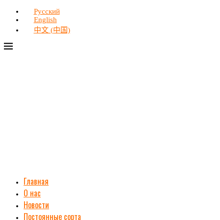
Русский
English
中文 (中国)
Главная
О нас
Новости
Постоянные сорта