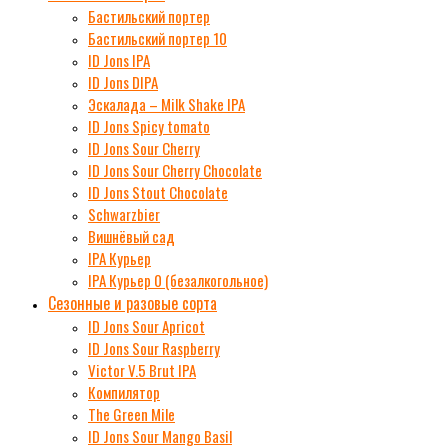
Бастильский портер
Бастильский портер 10
ID Jons IPA
ID Jons DIPA
Эскалада – Milk Shake IPA
ID Jons Spicy tomato
ID Jons Sour Cherry
ID Jons Sour Cherry Chocolate
ID Jons Stout Chocolate
Schwarzbier
Вишнёвый сад
IPA Курьер
IPA Курьер 0 (безалкогольное)
Сезонные и разовые сорта
ID Jons Sour Аpricot
ID Jons Sour Raspberry
Victor V.5 Brut IPA
Компилятор
The Green Mile
ID Jons Sour Мango Basil