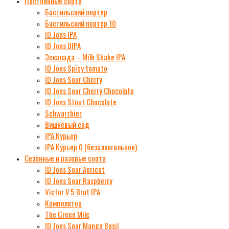
Постоянные сорта
Бастильский портер
Бастильский портер 10
ID Jons IPA
ID Jons DIPA
Эскалада – Milk Shake IPA
ID Jons Spicy tomato
ID Jons Sour Cherry
ID Jons Sour Cherry Chocolate
ID Jons Stout Chocolate
Schwarzbier
Вишнёвый сад
IPA Курьер
IPA Курьер 0 (безалкогольное)
Сезонные и разовые сорта
ID Jons Sour Аpricot
ID Jons Sour Raspberry
Victor V.5 Brut IPA
Компилятор
The Green Mile
ID Jons Sour Мango Basil