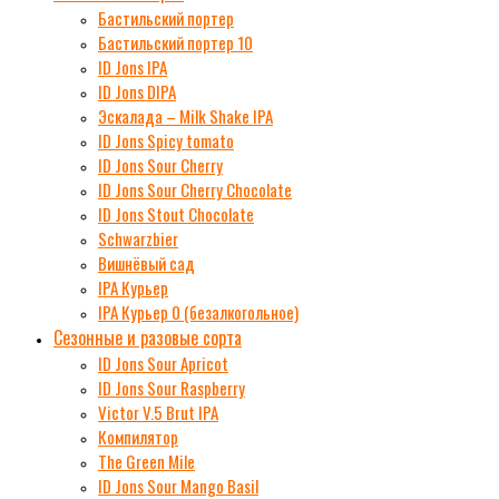
Бастильский портер
Бастильский портер 10
ID Jons IPA
ID Jons DIPA
Эскалада – Milk Shake IPA
ID Jons Spicy tomato
ID Jons Sour Cherry
ID Jons Sour Cherry Chocolate
ID Jons Stout Chocolate
Schwarzbier
Вишнёвый сад
IPA Курьер
IPA Курьер 0 (безалкогольное)
Сезонные и разовые сорта
ID Jons Sour Аpricot
ID Jons Sour Raspberry
Victor V.5 Brut IPA
Компилятор
The Green Mile
ID Jons Sour Мango Basil