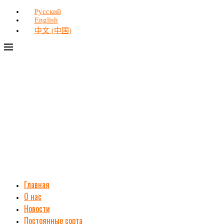
Русский
English
中文 (中国)
Главная
О нас
Новости
Постоянные сорта