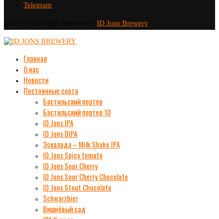
Telegram
@2019 - All Right Reserved -
ID Jons Brewery
Главная
О нас
Новости
Постоянные сорта
Бастильский портер
Бастильский портер 10
ID Jons IPA
ID Jons DIPA
Эскалада – Milk Shake IPA
ID Jons Spicy tomato
ID Jons Sour Cherry
ID Jons Sour Cherry Chocolate
ID Jons Stout Chocolate
Schwarzbier
Вишнёвый сад