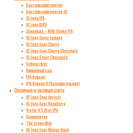
Бастильский портер
Бастильский портер 10
ID Jons IPA
ID Jons DIPA
Эскалада – Milk Shake IPA
ID Jons Spicy tomato
ID Jons Sour Cherry
ID Jons Sour Cherry Chocolate
ID Jons Stout Chocolate
Schwarzbier
Вишнёвый сад
IPA Курьер
IPA Курьер 0 (безалкогольное)
Сезонные и разовые сорта
ID Jons Sour Аpricot
ID Jons Sour Raspberry
Victor V.5 Brut IPA
Компилятор
The Green Mile
ID Jons Sour Мango Basil