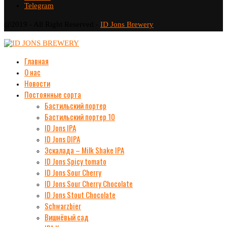
Telegram
@2019 - All Right Reserved -
ID Jons Brewery
Главная
О нас
Новости
Постоянные сорта
Бастильский портер
Бастильский портер 10
ID Jons IPA
ID Jons DIPA
Эскалада – Milk Shake IPA
ID Jons Spicy tomato
ID Jons Sour Cherry
ID Jons Sour Cherry Chocolate
ID Jons Stout Chocolate
Schwarzbier
Вишнёвый сад