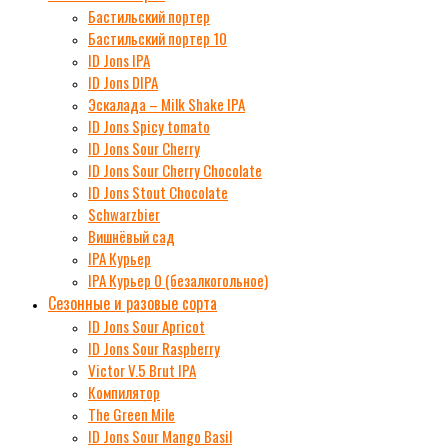
Бастильский портер
Бастильский портер 10
ID Jons IPA
ID Jons DIPA
Эскалада – Milk Shake IPA
ID Jons Spicy tomato
ID Jons Sour Cherry
ID Jons Sour Cherry Chocolate
ID Jons Stout Chocolate
Schwarzbier
Вишнёвый сад
IPA Курьер
IPA Курьер 0 (безалкогольное)
Сезонные и разовые сорта
ID Jons Sour Аpricot
ID Jons Sour Raspberry
Victor V.5 Brut IPA
Компилятор
The Green Mile
ID Jons Sour Мango Basil