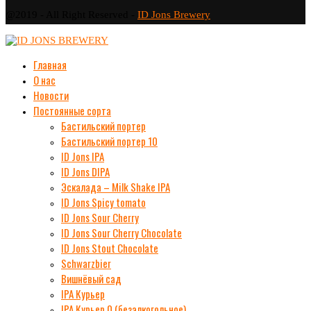
@2019 - All Right Reserved -
ID Jons Brewery
Главная
О нас
Новости
Постоянные сорта
Бастильский портер
Бастильский портер 10
ID Jons IPA
ID Jons DIPA
Эскалада – Milk Shake IPA
ID Jons Spicy tomato
ID Jons Sour Cherry
ID Jons Sour Cherry Chocolate
ID Jons Stout Chocolate
Schwarzbier
Вишнёвый сад
IPA Курьер
IPA Курьер 0 (безалкогольное)