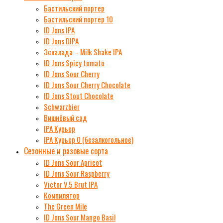
Бастильский портер
Бастильский портер 10
ID Jons IPA
ID Jons DIPA
Эскалада – Milk Shake IPA
ID Jons Spicy tomato
ID Jons Sour Cherry
ID Jons Sour Cherry Chocolate
ID Jons Stout Chocolate
Schwarzbier
Вишнёвый сад
IPA Курьер
IPA Курьер 0 (безалкогольное)
Сезонные и разовые сорта
ID Jons Sour Аpricot
ID Jons Sour Raspberry
Victor V.5 Brut IPA
Компилятор
The Green Mile
ID Jons Sour Мango Basil